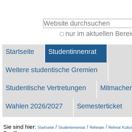
Benutzerspezifische
Werkzeuge
Website durchsuchen
nur im aktuellen Bere
Erweiterte
Sektionen
Suche…
Startseite
Studentinnenrat
Weitere studentische Gremien
Studentische Vertretungen
Mitmachen
Wahlen 2026/2027
Semesterticket
Sie sind hier:
/
/
/
Startseite
Studentinnenrat
Referate
Referat Kultur