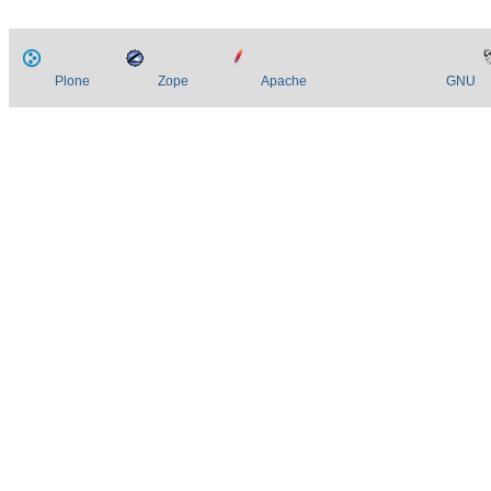
Plone
Zope
Apache
GNU