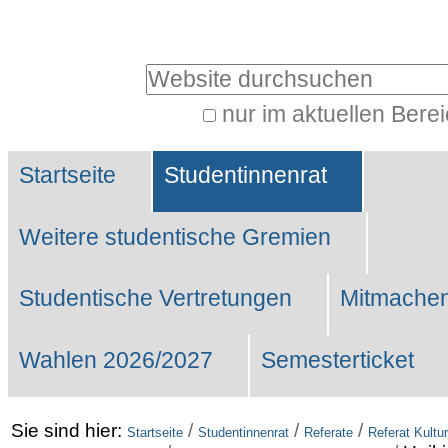
Benutzerspezifische
Werkzeuge
Website durchsuchen
nur im aktuellen Bere
Erweiterte
Sektionen
Suche…
Startseite
Studentinnenrat
Weitere studentische Gremien
Studentische Vertretungen
Mitmachen
Wahlen 2026/2027
Semesterticket
Sie sind hier:
/
/
/
Startseite
Studentinnenrat
Referate
Referat Kultur