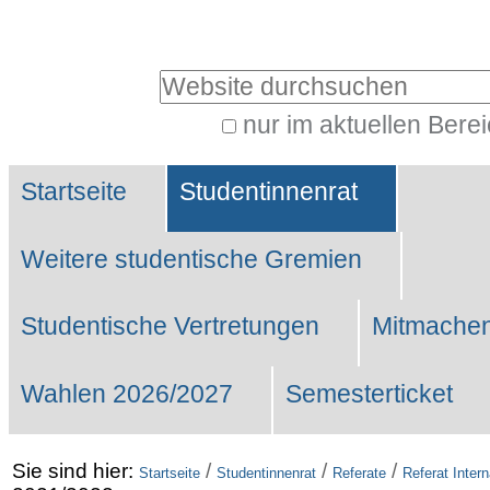
Benutzerspezifische
Werkzeuge
Website durchsuchen
nur im aktuellen Bere
Erweiterte
Sektionen
Suche…
Startseite
Studentinnenrat
Weitere studentische Gremien
Studentische Vertretungen
Mitmachen
Wahlen 2026/2027
Semesterticket
Sie sind hier:
/
/
/
Startseite
Studentinnenrat
Referate
Referat Intern