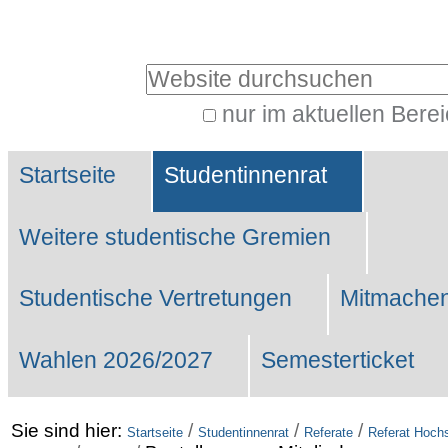
Benutzerspezifische
Werkzeuge
Website durchsuchen
nur im aktuellen Bere
Erweiterte
Sektionen
Suche…
Startseite
Studentinnenrat
Weitere studentische Gremien
Studentische Vertretungen
Mitmachen
Wahlen 2026/2027
Semesterticket
Sie sind hier:
/
/
/
Startseite
Studentinnenrat
Referate
Referat Hochs