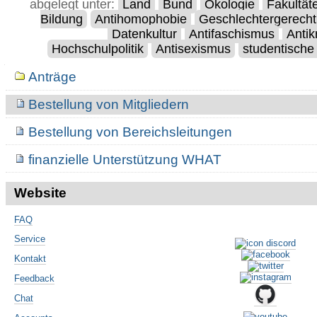
abgelegt unter:
Land
Bund
Ökologie
Fakultät
Bildung
Antihomophobie
Geschlechtergerechti
Datenkultur
Antifaschismus
Antik
Hochschulpolitik
Antisexismus
studentische 
Navigation
Anträge
Bestellung von Mitgliedern
Bestellung von Bereichsleitungen
finanzielle Unterstützung WHAT
Website
FAQ
Service
Kontakt
Feedback
Chat