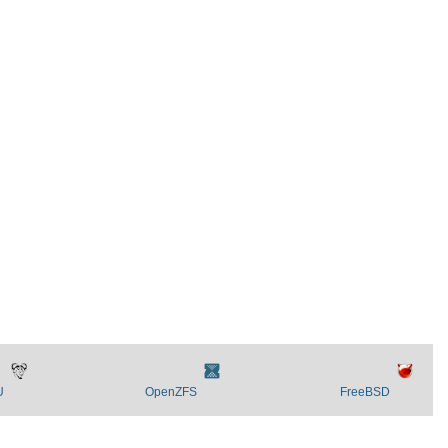
U
OpenZFS
FreeBSD