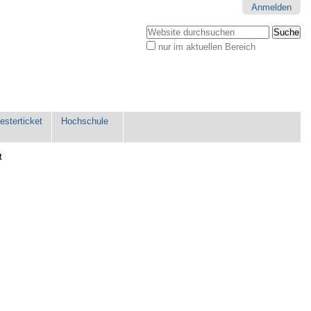
Anmelden
Website durchsuchen
nur im aktuellen Bereich
Erweiterte
Suche…
sterticket
Hochschule
t