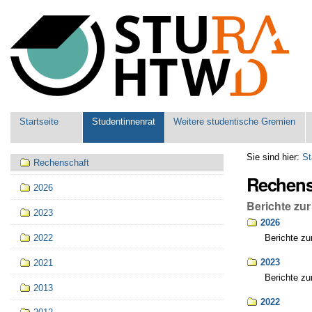
Benutzerspezifische
Werkzeuge
Sektionen
Startseite
Studentinnenrat
Weitere studentische Gremien
Navigation
Sie sind hier:
St
Rechenschaft
Rechens
2026
Berichte zu
2023
2026
2022
Berichte zu
2023
2021
Berichte zu
2013
2022