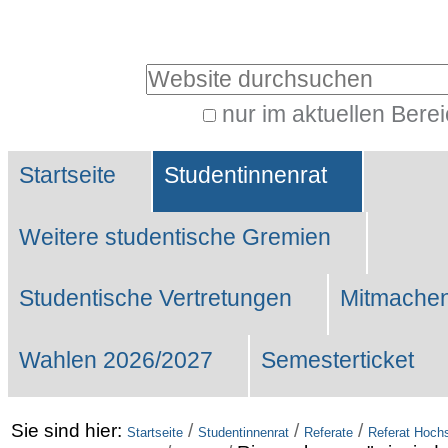
Benutzerspezifische
Werkzeuge
Website durchsuchen
nur im aktuellen Bere
Erweiterte
Sektionen
Suche…
Startseite
Studentinnenrat
Weitere studentische Gremien
Studentische Vertretungen
Mitmachen
Wahlen 2026/2027
Semesterticket
Sie sind hier:
/
/
/
Startseite
Studentinnenrat
Referate
Referat Hochs