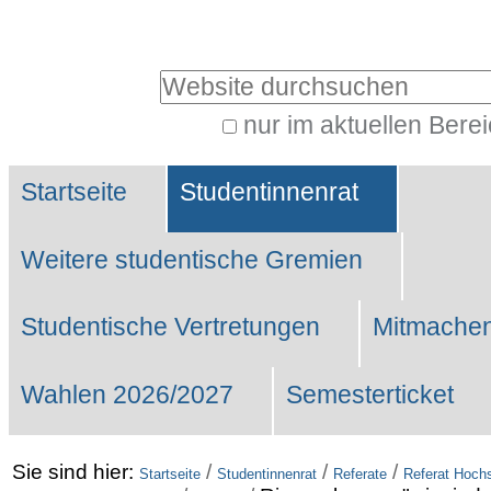
Benutzerspezifische
Werkzeuge
Website durchsuchen
nur im aktuellen Bere
Erweiterte
Sektionen
Suche…
Startseite
Studentinnenrat
Weitere studentische Gremien
Studentische Vertretungen
Mitmachen
Wahlen 2026/2027
Semesterticket
Sie sind hier:
/
/
/
Startseite
Studentinnenrat
Referate
Referat Hochs