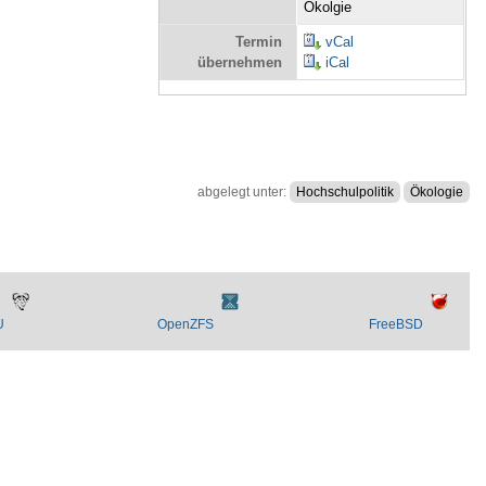
Ökolgie
Termin
vCal
übernehmen
iCal
abgelegt unter:
Hochschulpolitik
Ökologie
U
OpenZFS
FreeBSD