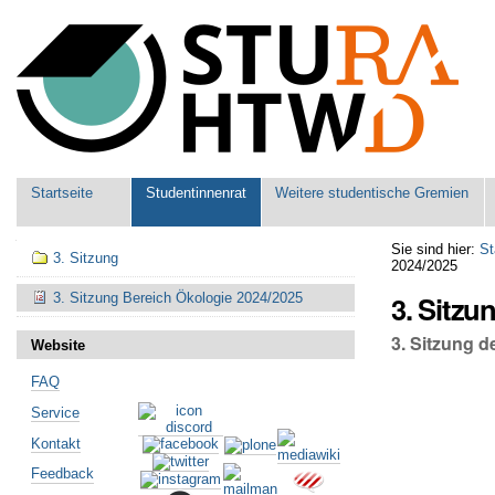
Benutzerspezifische
Werkzeuge
Sektionen
Startseite
Studentinnenrat
Weitere studentische Gremien
Navigation
Sie sind hier:
St
3. Sitzung
2024/2025
3. Sitzu
3. Sitzung Bereich Ökologie 2024/2025
3. Sitzung d
Website
FAQ
Service
Kontakt
Feedback