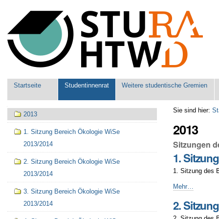
Benutzerspezifische
Werkzeuge
Sektionen
Startseite
Studentinnenrat
Weitere studentische Gremien
Navigation
Sie sind hier:
St
2013
2013
1. Sitzung Bereich Ökologie WiSe
Sitzungen d
2013/2014
1. Sitzun
2. Sitzung Bereich Ökologie WiSe
1. Sitzung des 
2013/2014
1.
Mehr…
3. Sitzung Bereich Ökologie WiSe
Sitzung
2. Sitzun
2013/2014
Bereich
Ökologie
2. Sitzung des 