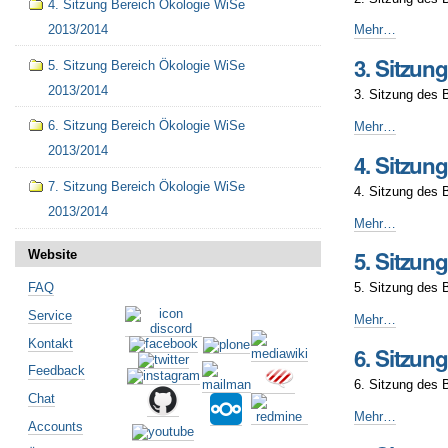
4. Sitzung Bereich Ökologie WiSe
WiSe
2013/2014
2.
2013/2014
Mehr…
-
Sitzung
3. Sitzun
5. Sitzung Bereich Ökologie WiSe
Bereich
Ökologie
2013/2014
3. Sitzung des 
WiSe
2013/2014
3.
6. Sitzung Bereich Ökologie WiSe
Mehr…
-
Sitzung
2013/2014
4. Sitzun
Bereich
Ökologie
7. Sitzung Bereich Ökologie WiSe
4. Sitzung des 
WiSe
2013/2014
2013/2014
4.
Mehr…
-
Sitzung
5. Sitzun
Website
Bereich
Ökologie
FAQ
5. Sitzung des 
WiSe
Service
2013/2014
5.
Mehr…
-
Sitzung
Kontakt
6. Sitzun
Bereich
Feedback
Ökologie
6. Sitzung des 
WiSe
Chat
2013/2014
6.
Mehr…
Accounts
-
Sitzung