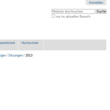
Anmelden
Website durchsuchen
nur im aktuellen Bereich
Erweiterte
Suche…
sterticket
Hochschule
ogie
/
Sitzungen
/
2013