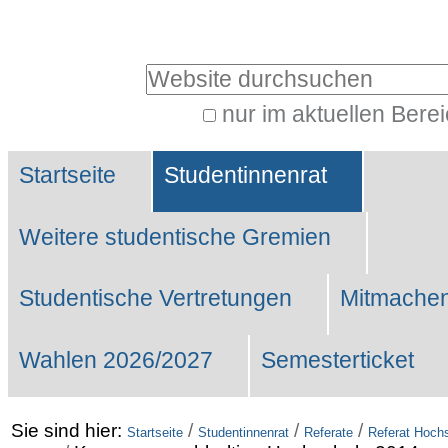
Benutzerspezifische
Werkzeuge
Website durchsuchen
nur im aktuellen Bere
Erweiterte
Sektionen
Suche…
Startseite
Studentinnenrat
Weitere studentische Gremien
Studentische Vertretungen
Mitmachen
Wahlen 2026/2027
Semesterticket
Sie sind hier:
/
/
/
Startseite
Studentinnenrat
Referate
Referat Hochs