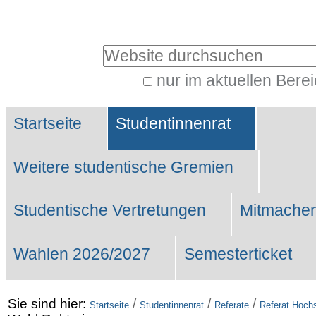
Benutzerspezifische
Werkzeuge
Website durchsuchen
nur im aktuellen Bere
Erweiterte
Sektionen
Suche…
Startseite
Studentinnenrat
Weitere studentische Gremien
Studentische Vertretungen
Mitmachen
Wahlen 2026/2027
Semesterticket
Sie sind hier:
/
/
/
Startseite
Studentinnenrat
Referate
Referat Hochs