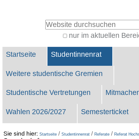
Benutzerspezifische
Werkzeuge
Website durchsuchen
nur im aktuellen Bere
Erweiterte
Sektionen
Suche…
Startseite
Studentinnenrat
Weitere studentische Gremien
Studentische Vertretungen
Mitmachen
Wahlen 2026/2027
Semesterticket
Sie sind hier:
/
/
/
Startseite
Studentinnenrat
Referate
Referat Hochs