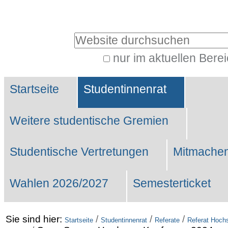
Benutzerspezifische
Werkzeuge
Website durchsuchen
nur im aktuellen Bere
Erweiterte
Sektionen
Suche…
Startseite
Studentinnenrat
Weitere studentische Gremien
Studentische Vertretungen
Mitmachen
Wahlen 2026/2027
Semesterticket
Sie sind hier:
/
/
/
Startseite
Studentinnenrat
Referate
Referat Hochs