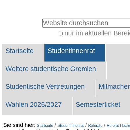
Benutzerspezifische
Werkzeuge
Website durchsuchen
nur im aktuellen Bere
Erweiterte
Sektionen
Suche…
Startseite
Studentinnenrat
Weitere studentische Gremien
Studentische Vertretungen
Mitmachen
Wahlen 2026/2027
Semesterticket
Sie sind hier:
/
/
/
Startseite
Studentinnenrat
Referate
Referat Hochs