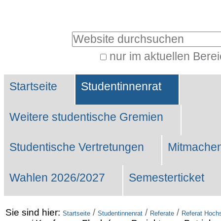
Benutzerspezifische
Werkzeuge
Website durchsuchen
nur im aktuellen Bere
Erweiterte
Sektionen
Suche…
Startseite
Studentinnenrat
Weitere studentische Gremien
Studentische Vertretungen
Mitmachen
Wahlen 2026/2027
Semesterticket
Sie sind hier:
/
/
/
Startseite
Studentinnenrat
Referate
Referat Hochs