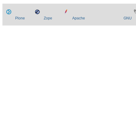
Plone
Zope
Apache
GNU