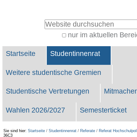
Benutzerspezifische
Werkzeuge
Website durchsuchen
nur im aktuellen Bere
Erweiterte
Sektionen
Suche…
Startseite
Studentinnenrat
Weitere studentische Gremien
Studentische Vertretungen
Mitmachen
Wahlen 2026/2027
Semesterticket
Sie sind hier:
Startseite
/
Studentinnenrat
/
Referate
/
Referat Hochschulpoli
36C3