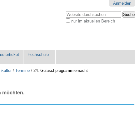
Anmelden
Website durchsuchen
nur im aktuellen Bereich
Erweiterte
Suche…
sterticket
Hochschule
nkultur
/
Termine
/
24. Gulaschprogrammiernacht
n möchten.