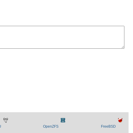
U
OpenZFS
FreeBSD