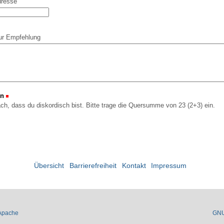
dresse
ur Empfehlung
on
(Erforderlich)
ach, dass du diskordisch bist. Bitte trage die Quersumme von 23 (2+3) ein.
Übersicht
Barrierefreiheit
Kontakt
Impressum
Apache
GN