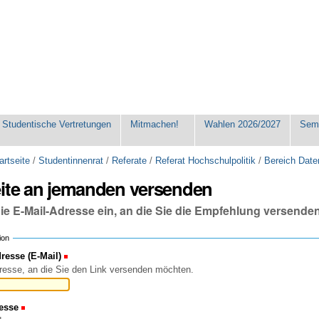
Studentische Vertretungen
Mitmachen!
Wahlen 2026/2027
Seme
artseite
/
Studentinnenrat
/
Referate
/
Referat Hochschulpolitik
/
Bereich Date
eite an jemanden versenden
die E-Mail-Adresse ein, an die Sie die Empfehlung versende
ion
esse (E-Mail)
(Erforderlich)
resse, an die Sie den Link versenden möchten.
esse
(Erforderlich)