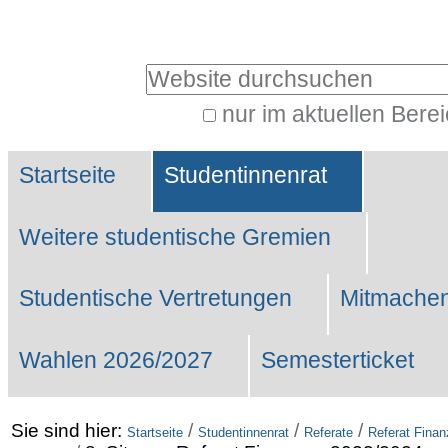
Benutzerspezifische
Werkzeuge
Website durchsuchen
nur im aktuellen Bere
Erweiterte
Sektionen
Suche…
Startseite
Studentinnenrat
Weitere studentische Gremien
Studentische Vertretungen
Mitmachen
Wahlen 2026/2027
Semesterticket
Sie sind hier:
/
/
/
Startseite
Studentinnenrat
Referate
Referat Fina