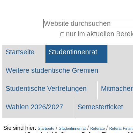
Benutzerspezifische
Werkzeuge
Website durchsuchen
nur im aktuellen Bere
Erweiterte
Sektionen
Suche…
Startseite
Studentinnenrat
Weitere studentische Gremien
Studentische Vertretungen
Mitmachen
Wahlen 2026/2027
Semesterticket
Sie sind hier:
/
/
/
Startseite
Studentinnenrat
Referate
Referat Fina