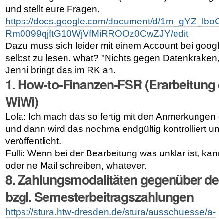
und stellt eure Fragen.
https://docs.google.com/document/d/1m_gYZ_lbo
Rm0099qjftG10WjVfMiRROOz0CwZJY/edit
Dazu muss sich leider mit einem Account bei goo
selbst zu lesen. what? "Nichts gegen Datenkraken
Jenni bringt das im RK an.
1
. How-to-Finanzen-FSR (Erarbeitung
WiWi)
Lola: Ich mach das so fertig mit den Anmerkungen 
und dann wird das nochma endgültig kontrolliert 
veröffentlicht.
Fulli: Wenn bei der Bearbeitung was unklar ist, kan
oder ne Mail schreiben, whatever.
8
. Zahlungsmodalitäten gegenüber d
bzgl. Semesterbeitragszahlungen
https://stura.htw-dresden.de/stura/ausschuesse/a-