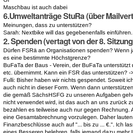
Maschbau ist auch dabei
6
.Umweltanträge StuRa (über Mailver
Meinungen, dass zu unterstützen?
Sarah: Nextbike will das gegebenenfalls einführen.
2
. Spenden
(vertagt von der 8. Sitzung
Dürfen FSRä an Organisationen spenden? Wenn ja, 
es eine bestimmte Höchstgrenze?
BuFaTa der Baus - Verein, der BuFaTa unterstützt
etc. übernimmt. Kann ein FSR das unterstützen? ->
Fulli: Bisher haben wir nichts gespendet. Soweit ic
auch nicht in dieser Form. Wenn dann unterstützen
die gemäß SächsHSFG zu unseren Aufgaben geh
nicht verwendet wird, ist das auch an uns zurück zu
bezahlen es teilweise auch nur gegen Rechnung. A
eine Gesamtabrechnung vorzulegen. Daher lauten
Finanzbeschlüsse auch auf "... bis zu ... €.". Ich la
eines Besseren belehren, falls jemand dazu mehr I