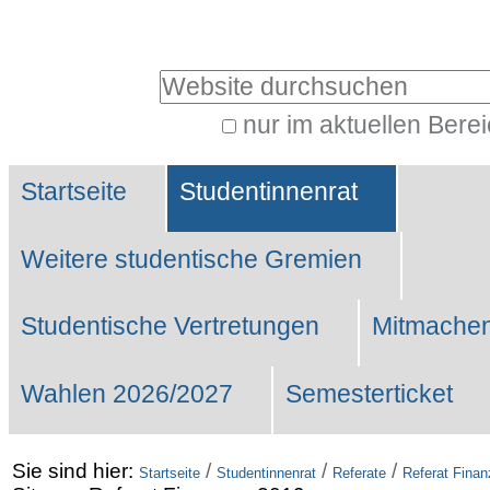
Benutzerspezifische
Werkzeuge
Website durchsuchen
nur im aktuellen Bere
Erweiterte
Sektionen
Suche…
Startseite
Studentinnenrat
Weitere studentische Gremien
Studentische Vertretungen
Mitmachen
Wahlen 2026/2027
Semesterticket
Sie sind hier:
/
/
/
Startseite
Studentinnenrat
Referate
Referat Fina