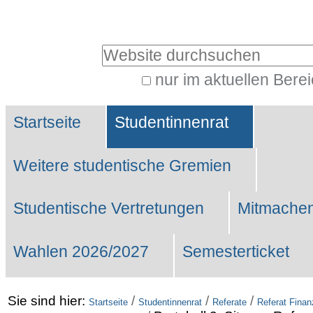
Benutzerspezifische
Werkzeuge
Website durchsuchen
nur im aktuellen Bere
Erweiterte
Sektionen
Suche…
Startseite
Studentinnenrat
Weitere studentische Gremien
Studentische Vertretungen
Mitmachen
Wahlen 2026/2027
Semesterticket
Sie sind hier:
/
/
/
Startseite
Studentinnenrat
Referate
Referat Fina