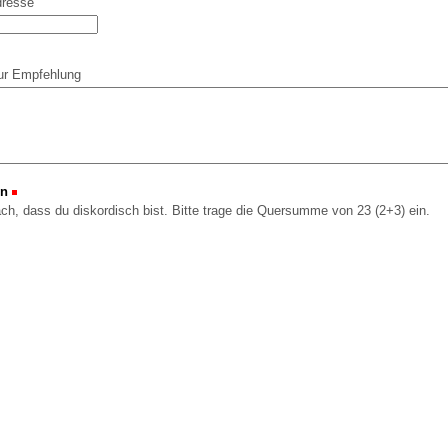
dresse
ur Empfehlung
on
(Erforderlich)
ach, dass du diskordisch bist. Bitte trage die Quersumme von 23 (2+3) ein.