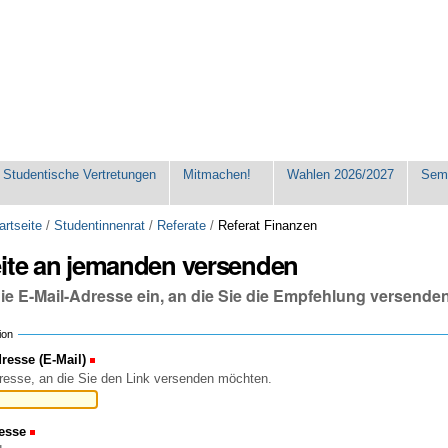
Studentische Vertretungen
Mitmachen!
Wahlen 2026/2027
Seme
artseite
/
Studentinnenrat
/
Referate
/
Referat Finanzen
eite an jemanden versenden
die E-Mail-Adresse ein, an die Sie die Empfehlung versende
ion
esse (E-Mail)
(Erforderlich)
resse, an die Sie den Link versenden möchten.
esse
(Erforderlich)