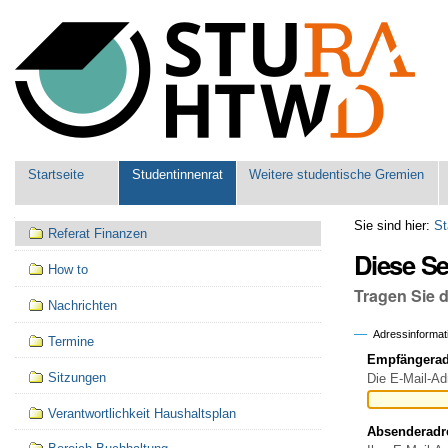
Benutzerspezifische
Werkzeuge
Sektionen
Startseite
Studentinnenrat
Weitere studentische Gremien
Navigation
Sie sind hier:
St
Referat Finanzen
Diese S
How to
Tragen Sie 
Nachrichten
Adressinformat
Termine
Empfängeradr
Sitzungen
Die E-Mail-Ad
Verantwortlichkeit Haushaltsplan
Absenderadr