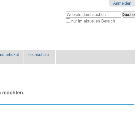
Anmelden
Website durchsuchen
nur im aktuellen Bereich
Erweiterte
Suche…
sterticket
Hochschule
n möchten.