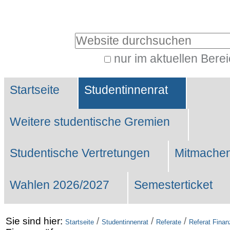
Benutzerspezifische
Werkzeuge
Website durchsuchen
nur im aktuellen Bere
Erweiterte
Sektionen
Suche…
Startseite
Studentinnenrat
Weitere studentische Gremien
Studentische Vertretungen
Mitmachen
Wahlen 2026/2027
Semesterticket
Sie sind hier:
/
/
/
Startseite
Studentinnenrat
Referate
Referat Fina