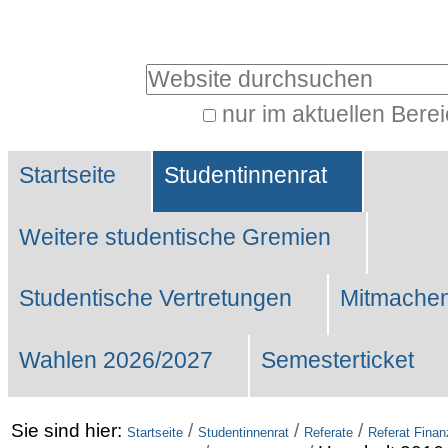
Benutzerspezifische
Werkzeuge
Website durchsuchen
nur im aktuellen Bere
Erweiterte
Sektionen
Suche…
Startseite
Studentinnenrat
Weitere studentische Gremien
Studentische Vertretungen
Mitmachen
Wahlen 2026/2027
Semesterticket
Sie sind hier:
/
/
/
Startseite
Studentinnenrat
Referate
Referat Fina