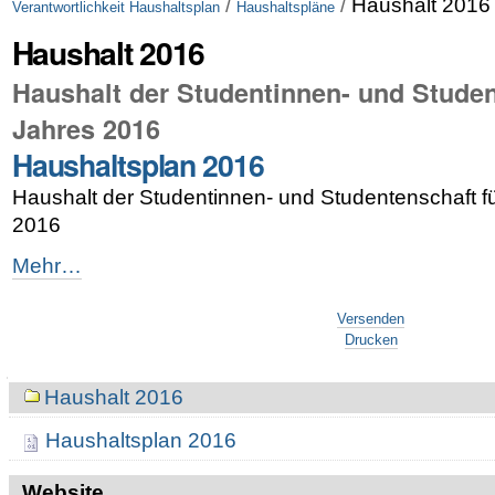
/
/
Haushalt 2016
Verantwortlichkeit Haushaltsplan
Haushaltspläne
Haushalt 2016
Haushalt der Studentinnen- und Stude
Jahres 2016
Haushaltsplan 2016
Haushalt der Studentinnen- und Studentenschaft f
2016
Haushaltsplan
Mehr…
2016
Artikelaktionen
-
Versenden
Drucken
Navigation
Haushalt 2016
Haushaltsplan 2016
Website