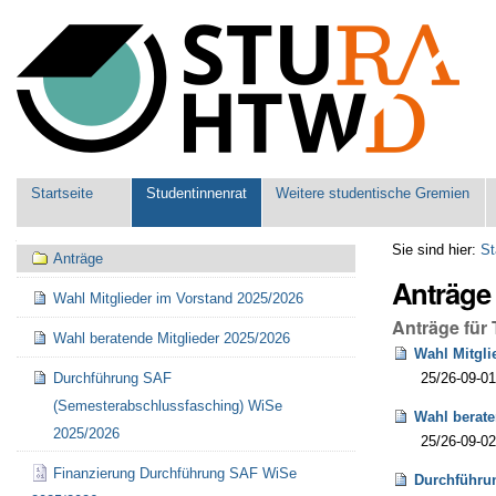
Benutzerspezifische
Werkzeuge
Sektionen
Startseite
Studentinnenrat
Weitere studentische Gremien
Navigation
Sie sind hier:
St
Anträge
Anträge
Wahl Mitglieder im Vorstand 2025/2026
Anträge für
Wahl beratende Mitglieder 2025/2026
Wahl Mitgli
Durchführung SAF
25/26-09-01
(Semesterabschlussfasching) WiSe
Wahl berate
2025/2026
25/26-09-02
Finanzierung Durchführung SAF WiSe
Durchführu