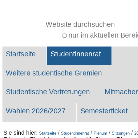
Benutzerspezifische
Werkzeuge
Website durchsuchen
nur im aktuellen Bere
Erweiterte
Sektionen
Suche…
Startseite
Studentinnenrat
Weitere studentische Gremien
Studentische Vertretungen
Mitmachen
Wahlen 2026/2027
Semesterticket
Sie sind hier:
/
/
/
/
Startseite
Studentinnenrat
Plenum
Sitzungen
2