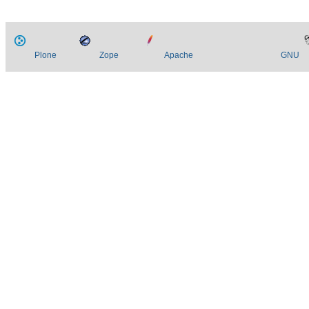
Plone
Zope
Apache
GNU