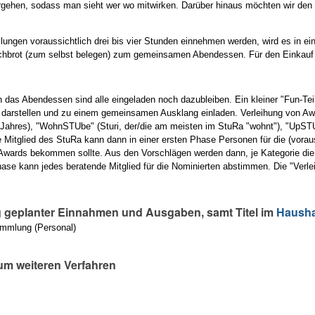
rgehen, sodass man sieht wer wo mitwirken. Darüber hinaus möchten wir den n
llungen voraussichtlich drei bis vier Stunden einnehmen werden, wird es in
chbrot (zum selbst belegen) zum gemeinsamen Abendessen. Für den Einkauf 
 das Abendessen sind alle eingeladen noch dazubleiben. Ein kleiner "Fun-Teil
arstellen und zu einem gemeinsamen Ausklang einladen. Verleihung von Aw
ahres), "WohnSTUbe" (Sturi, der/die am meisten im StuRa "wohnt"), "UpSTUl
 Mitglied des StuRa kann dann in einer ersten Phase Personen für die (vorau
Awards bekommen sollte. Aus den Vorschlägen werden dann, je Kategorie die 
hase kann jedes beratende Mitglied für die Nominierten abstimmen. Die "Ver
geplanter Einnahmen und Ausgaben, samt Titel im
Hausha
ammlung (Personal)
um weiteren Verfahren