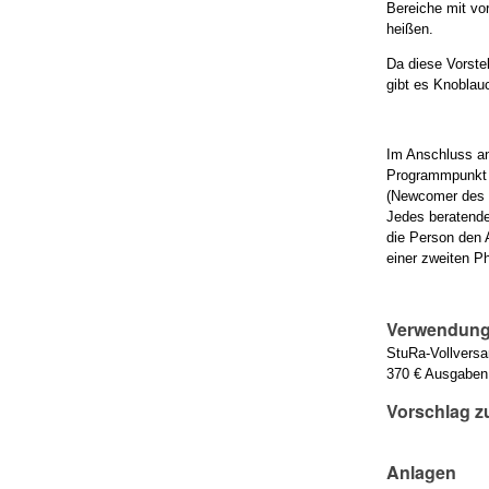
Bereiche mit vo
heißen.
Da diese Vorste
gibt es Knoblau
Im Anschluss an
Programmpunkt d
(Newcomer des J
Jedes beratende
die Person den 
einer zweiten P
Verwendung 
StuRa-Vollvers
370 € Ausgaben
Vorschlag z
Anlagen