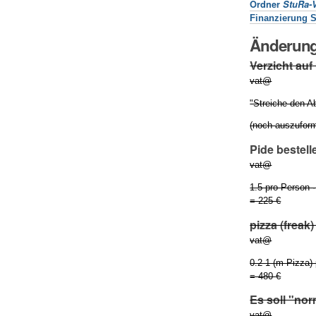
Ordner
StuRa-
Finanzierung 
Änderung
Verzicht auf
vat@
"Streiche den A
(noch auszuform
Pide bestell
vat@
1.5 pro Person ·
= 225 €
pizza (freak
vat@
0.2 1 (m Pizza) 
= 480 €
Es soll "nor
vat@