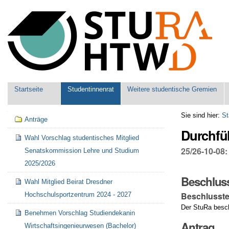
Benutzerspezifische
Werkzeuge
Sektionen
Startseite
Studentinnenrat
Weitere studentische Gremien
Navigation
Sie sind hier:
St
Anträge
Durchfü
Wahl Vorschlag studentisches Mitglied
25/26-10-08
Senatskommission Lehre und Studium
2025/2026
Beschlus
Wahl Mitglied Beirat Dresdner
Beschlusste
Hochschulsportzentrum 2024 - 2027
Der StuRa besch
Benehmen Vorschlag Studiendekanin
Antrag
Wirtschaftsingenieurwesen (Bachelor)