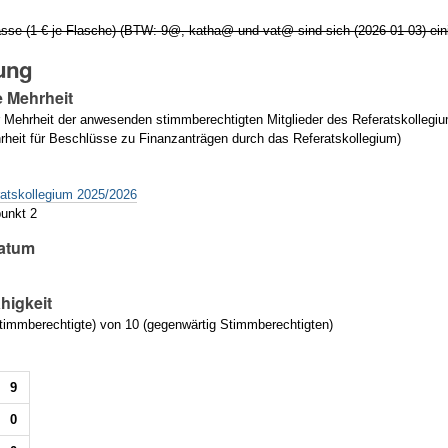
Kasse (1 € je Flasche) (BTW: 9@, katha@ und vat@ sind sich (2026-01-03) eini
ung
e Mehrheit
 Mehrheit der anwesenden stimmberechtigten Mitglieder des Referatskolle
rheit für Beschlüsse zu Finanzanträgen durch das Referatskollegium)
g
ratskollegium 2025/2026
unkt 2
atum
higkeit
immberechtigte) von 10 (gegenwärtig Stimmberechtigten)
9
0