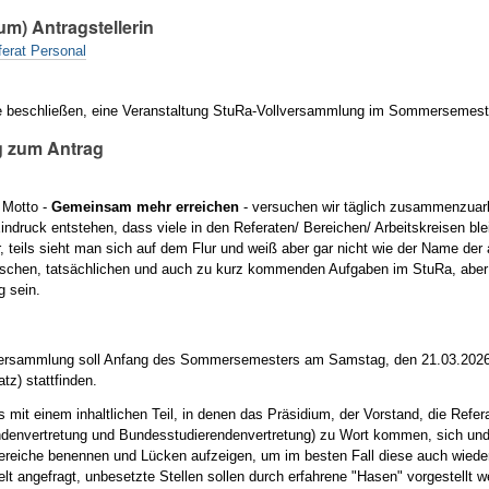
um) Antragstellerin
ferat Personal
 beschließen, eine Veranstaltung StuRa-Vollversammlung im Sommersemeste
 zum Antrag
 Motto -
Gemeinsam mehr erreichen
- versuchen wir täglich zusammenzuarb
ndruck entstehen, dass viele in den Referaten/ Bereichen/ Arbeitskreisen ble
r, teils sieht man sich auf dem Flur und weiß aber gar nicht wie der Name d
tischen, tatsächlichen und auch zu kurz kommenden Aufgaben im StuRa, aber a
 sein.
versammlung soll Anfang des Sommersemesters am Samstag, den 21.03.2026 a
atz) stattfinden.
 mit einem inhaltlichen Teil, in denen das Präsidium, der Vorstand, die Refer
denvertretung und Bundesstudierendenvertretung) zu Wort kommen, sich und d
ereiche benennen und Lücken aufzeigen, um im besten Fall diese auch wiede
lt angefragt, unbesetzte Stellen sollen durch erfahrene "Hasen" vorgestellt we