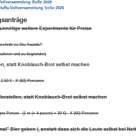
Vollversammlung SoSe 2026
StuRa-Vollversammlung SoSe 2026
santräge
 unnötige weitere Experimente für Preise
bschnitt zu Stu-Awards!"
ulieren und zu begründen)
en, statt Knoblauch-Brot selbst machen
 2.50 € · X (60) Personen
) bestellen, statt Knoblauch-Brot selbst machen
pro Person · (1 m (= 4 pizzen) = 39 €) · X (60) Personen
mal" Bier geben (, anstatt dass sich die Leute selbst bei Net