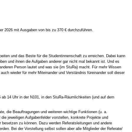
r 2026 mit Ausgaben von bis zu 370 € durchzuführen.
eiten und das Beste für die Studentinnenschaft zu erreichen. Dabei kann
iben und ihnen die Aufgaben anderer gar nicht mal bekannt ist. Und es
er anderen Person lautet und was sie (im StuRa) macht. Für mehr Wissen
uch wieder für mehr Miteinander und Verständnis füreinander soll dieser
b 14 Uhr in der N101, in den StuRa-Räumlichkeiten (und auf dem
ate, die Beauftragungen und weiteren wichtige Funktionen (u. a.
ie jeweiligen Aufgabenfelder vorstellen, konkrete Projekte und
r besetzen zu können. Dazu werden Referatsleitungen und andere
rden. Bei der Vorstellung selbst sollen aber alle Mitglieder der Referate/