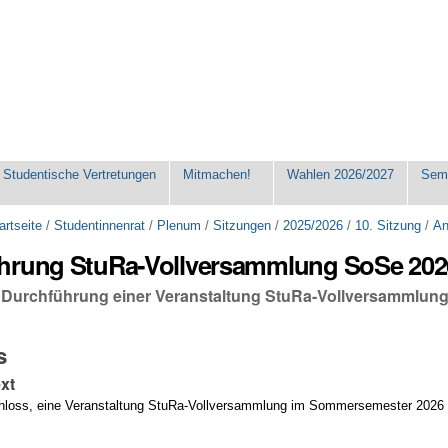
Studentische Vertretungen
Mitmachen!
Wahlen 2026/2027
Seme
artseite
/
Studentinnenrat
/
Plenum
/
Sitzungen
/
2025/2026
/
10. Sitzung
/
An
hrung StuRa-Vollversammlung SoSe 202
: Durchführung einer Veranstaltung StuRa-Vollversammlu
s
xt
loss, eine Veranstaltung StuRa-Vollversammlung im Sommersemester 2026 fü