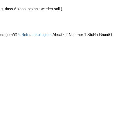
g, dass Alkohol bezahlt werden soll.)
giums gemäß
§ Referatskollegium
Absatz 2 Nummer 1 StuRa-GrundO