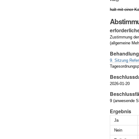
halt mit einer 
Abstimm
erforderlich
Zustimmung der
(allgemeine Meh
Behandlun
9. Sitzung Refe
Tagesordnungsp
Beschlussd
2026-01-20
Beschlussfä
9 (anwesende St
Ergebnis
Ja
Nein