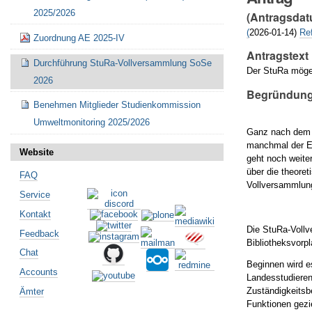
2025/2026
(Antragsdat
(
2026-01-14)
Re
Zuordnung AE 2025-IV
Antragstext
Durchführung StuRa-Vollversammlung SoSe
Der StuRa möge
2026
Begründung
Benehmen Mitglieder Studienkommission
Umweltmonitoring 2025/2026
Ganz nach dem
manchmal der Ei
Website
geht noch weite
über die theore
FAQ
Vollversammlung
Service
Kontakt
Die StuRa-Voll
Feedback
Bibliotheksvorpl
Chat
Beginnen wird es
Accounts
Landesstudieren
Zuständigkeitsb
Ämter
Funktionen gezie