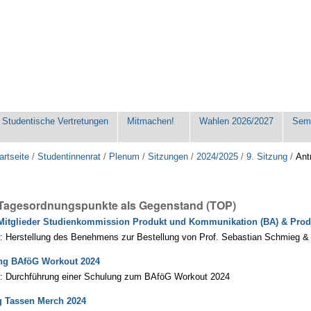
Studentische Vertretungen
Mitmachen!
Wahlen 2026/2027
Seme
artseite
/
Studentinnenrat
/
Plenum
/
Sitzungen
/
2024/2025
/
9. Sitzung
/
Ant
 Tagesordnungspunkte als Gegenstand (TOP)
itglieder Studienkommission Produkt und Kommunikation (BA) & Produc
: Herstellung des Benehmens zur Bestellung von Prof. Sebastian Schmieg & P
ng BAföG Workout 2024
2: Durchführung einer Schulung zum BAföG Workout 2024
g Tassen Merch 2024