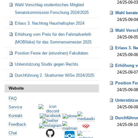
24/25-09-0
Wahl Vorschlag studentisches Mitglied
Senatskommission Forschung 2024/2025
Wahl berate
24/25-09-04
Erlass 3. Nachtrag Haushaltsplan 2024
Wahl Vorsc
Erhöhung vom Preis für den Fahrradverleih
24/25-09-0
(MOBIbike) für das Sommersemester 2025
Erlass 3. N
Position Feste der (einzelnen) Fakultäten
24/25-09-06
Unterstützung Studis gegen Rechts
Erhöhung vo
24/25-09-07
Durchführung 2. Skatturnier WiSe 2024/2025
Position Fe
Website
24/25-09-08
FAQ
Unterstützu
Service
24/25-09-09
Kontakt
Durchführun
Feedback
24/25-09-10
Chat
Artikelaktionen