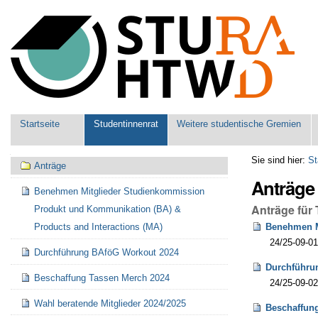
Benutzerspezifische
Werkzeuge
Sektionen
Startseite
Studentinnenrat
Weitere studentische Gremien
Navigation
Sie sind hier:
St
Anträge
Anträge
Benehmen Mitglieder Studienkommission
Anträge für
Produkt und Kommunikation (BA) &
Benehmen M
Products and Interactions (MA)
24/25-09-01
Durchführung BAföG Workout 2024
Durchführu
Beschaffung Tassen Merch 2024
24/25-09-0
Wahl beratende Mitglieder 2024/2025
Beschaffun