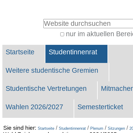
Benutzerspezifische
Werkzeuge
Website durchsuchen
nur im aktuellen Bere
Erweiterte
Sektionen
Suche…
Startseite
Studentinnenrat
Weitere studentische Gremien
Studentische Vertretungen
Mitmachen
Wahlen 2026/2027
Semesterticket
Sie sind hier:
/
/
/
/
Startseite
Studentinnenrat
Plenum
Sitzungen
2