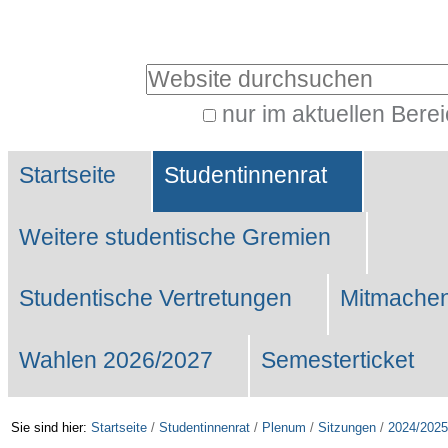
Benutzerspezifische
Werkzeuge
Website durchsuchen
nur im aktuellen Bere
Erweiterte
Sektionen
Suche…
Startseite
Studentinnenrat
Weitere studentische Gremien
Studentische Vertretungen
Mitmachen
Wahlen 2026/2027
Semesterticket
Sie sind hier:
Startseite
/
Studentinnenrat
/
Plenum
/
Sitzungen
/
2024/2025