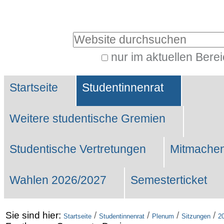
Benutzerspezifische
Werkzeuge
Website durchsuchen
nur im aktuellen Bere
Erweiterte
Sektionen
Suche…
Startseite
Studentinnenrat
Weitere studentische Gremien
Studentische Vertretungen
Mitmachen
Wahlen 2026/2027
Semesterticket
Sie sind hier:
/
/
/
/
Startseite
Studentinnenrat
Plenum
Sitzungen
2