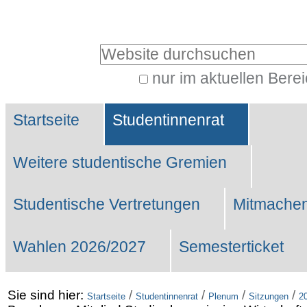
Benutzerspezifische
Werkzeuge
Website durchsuchen
nur im aktuellen Bere
Erweiterte
Sektionen
Suche…
Startseite
Studentinnenrat
Weitere studentische Gremien
Studentische Vertretungen
Mitmachen
Wahlen 2026/2027
Semesterticket
Sie sind hier:
/
/
/
/
Startseite
Studentinnenrat
Plenum
Sitzungen
2