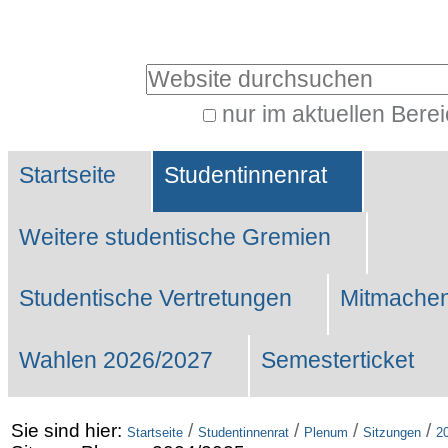
Benutzerspezifische
Werkzeuge
Website durchsuchen
nur im aktuellen Bere
Erweiterte
Sektionen
Suche…
Startseite
Studentinnenrat
Weitere studentische Gremien
Studentische Vertretungen
Mitmachen
Wahlen 2026/2027
Semesterticket
Sie sind hier:
/
/
/
/
Startseite
Studentinnenrat
Plenum
Sitzungen
2