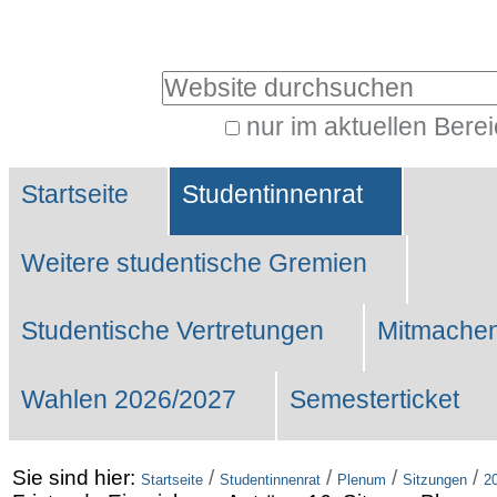
Benutzerspezifische
Werkzeuge
Website durchsuchen
nur im aktuellen Bere
Erweiterte
Sektionen
Suche…
Startseite
Studentinnenrat
Weitere studentische Gremien
Studentische Vertretungen
Mitmachen
Wahlen 2026/2027
Semesterticket
Sie sind hier:
/
/
/
/
Startseite
Studentinnenrat
Plenum
Sitzungen
2