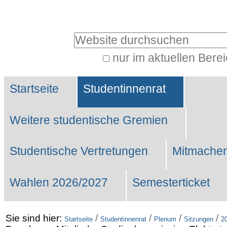
Benutzerspezifische
Werkzeuge
Website durchsuchen
nur im aktuellen Bere
Erweiterte
Sektionen
Suche…
Startseite
Studentinnenrat
Weitere studentische Gremien
Studentische Vertretungen
Mitmachen
Wahlen 2026/2027
Semesterticket
Sie sind hier:
/
/
/
/
Startseite
Studentinnenrat
Plenum
Sitzungen
2