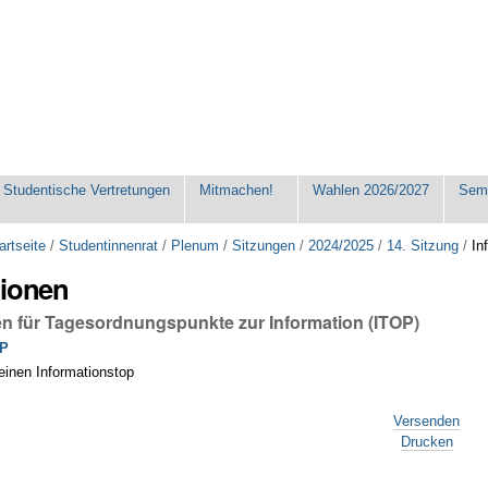
Studentische Vertretungen
Mitmachen!
Wahlen 2026/2027
Seme
artseite
/
Studentinnenrat
/
Plenum
/
Sitzungen
/
2024/2025
/
14. Sitzung
/
In
tionen
en für Tagesordnungspunkte zur Information (ITOP)
OP
 einen Informationstop
Versenden
Drucken