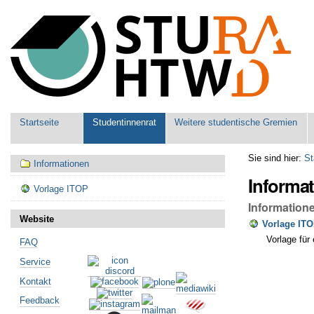
Benutzerspezifische
Werkzeuge
Sektionen
Startseite
Studentinnenrat
Weitere studentische Gremien
Navigation
Sie sind hier:
St
Informationen
Informa
Vorlage ITOP
Information
Website
Vorlage IT
Vorlage für
FAQ
Artikelaktionen
Service
Kontakt
Feedback