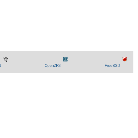
U
OpenZFS
FreeBSD