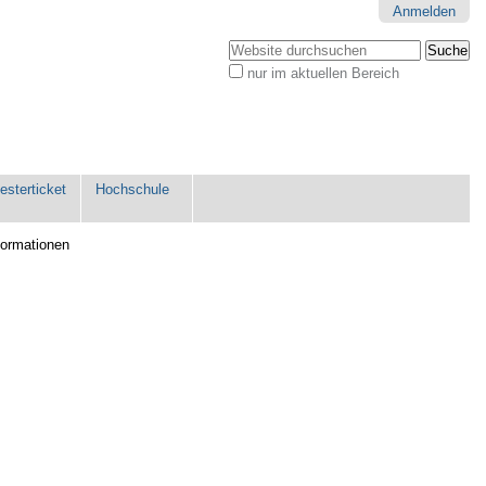
Anmelden
Website durchsuchen
nur im aktuellen Bereich
Erweiterte
Suche…
sterticket
Hochschule
formationen