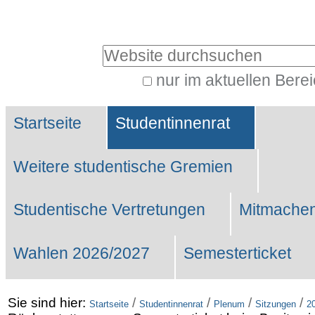
Benutzerspezifische
Werkzeuge
Website durchsuchen
nur im aktuellen Bere
Erweiterte
Sektionen
Suche…
Startseite
Studentinnenrat
Weitere studentische Gremien
Studentische Vertretungen
Mitmachen
Wahlen 2026/2027
Semesterticket
Sie sind hier:
/
/
/
/
Startseite
Studentinnenrat
Plenum
Sitzungen
2