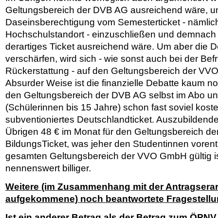
Geltungsbereich der DVB AG ausreichend wäre, u
Daseinsberechtigung vom Semesterticket - nämlich
Hochschulstandort - einzuschließen und demnach 
derartiges Ticket ausreichend wäre. Um aber die D
verschärfen, wird sich - wie sonst auch bei der Bef
Rückerstattung - auf den Geltungsbereich der V
Absurder Weise ist die finanzielle Debatte kaum not
den Geltungsbereich der DVB AG selbst im Abo un
(Schülerinnen bis 15 Jahre) schon fast soviel kostet
subventioniertes Deutschlandticket. Auszubildende
Übrigen 48 € im Monat für den Geltungsbereich 
BildungsTicket, was jeher den Studentinnen vorent
gesamten Geltungsbereich der VVO GmbH gültig ist,
nennenswert billiger.
Weitere (im Zusammenhang mit der Antragsera
aufgekommene) noch beantwortete Fragestellu
Ist ein anderer Betrag als der Betrag zum ÖPNV