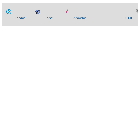
Plone
Zope
Apache
GNU