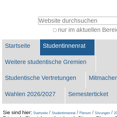
Benutzerspezifische
Werkzeuge
Website durchsuchen
nur im aktuellen Bere
Erweiterte
Sektionen
Suche…
Startseite
Studentinnenrat
Weitere studentische Gremien
Studentische Vertretungen
Mitmachen
Wahlen 2026/2027
Semesterticket
Sie sind hier:
/
/
/
/
Startseite
Studentinnenrat
Plenum
Sitzungen
2