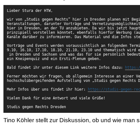
Lieber Stura der HTW,
wir von „Studis gegen Rechts“ hier in Dresden planen mit Beg
Veranstaltungen, darunter Vorträge und Vernetzungsmöglichkei
hier in Dresden, an der TU anzubieten. Da wir bis jetzt haup
prinzipiell vorstellen könntet, ebenfalls hierfür Werbung (a
Kanäle darüber zu informieren. Das Material und die Infos st
Vorträge und Events werden voraussichtlich an folgenden Term
9.10, 16.10, 17.10, 18.10, 21.10, 23.10 und thematisch wird 
 in Dresden und Sachsen und was das für sie persönlich bedeu
ein Kneipenquiz und ein Ersti-Plenum geben. 
Bald findet ihr unter diesem Link weitere Infos dazu: 
https:
Ferner möchten wir fragen, ob allgemein Interesse an einer V
hochschulübergeifenden Aufstellung von „Studis gegen Rechts 
Mehr Infos über uns findet ihr hier: 
https://studis-gegen-re
Vielen Dank für eine Antwort und viele Grüße!
Studis gegen Rechts Dresden
Tino Köhler stellt zur Diskussion, ob und wie man si