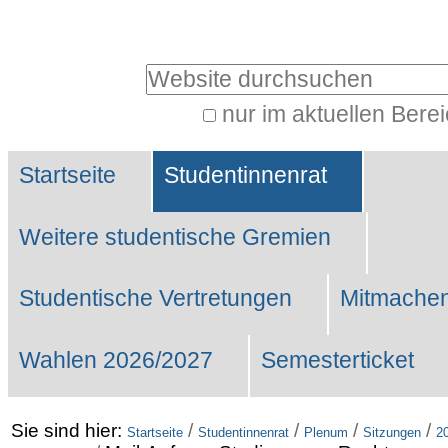
Benutzerspezifische
Werkzeuge
Website durchsuchen
nur im aktuellen Bere
Erweiterte
Sektionen
Suche…
Startseite
Studentinnenrat
Weitere studentische Gremien
Studentische Vertretungen
Mitmachen
Wahlen 2026/2027
Semesterticket
Sie sind hier:
/
/
/
/
Startseite
Studentinnenrat
Plenum
Sitzungen
2