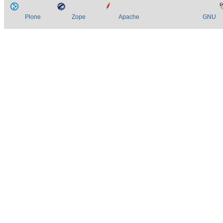
Plone
Zope
Apache
GNU