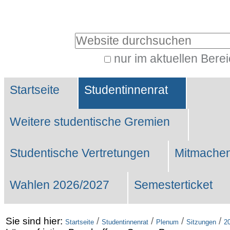
Benutzerspezifische
Werkzeuge
Website durchsuchen
nur im aktuellen Bere
Erweiterte
Sektionen
Suche…
Startseite
Studentinnenrat
Weitere studentische Gremien
Studentische Vertretungen
Mitmachen
Wahlen 2026/2027
Semesterticket
Sie sind hier:
/
/
/
/
Startseite
Studentinnenrat
Plenum
Sitzungen
2