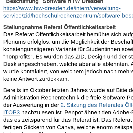
"Beschaffung" Software HTW Dresden
https://www.htw-dresden.de/intern/verwaltung-
service/zid/hochschulrechenzentrum/software-bes
Stellungnahme Referat Öffentlichkeitsarbeit
Das Referat Öffentlichkeitsarbeit bemühte sich auf
Plenums erfolglos, um die Möglichkeit der Beschaf
konstengünstigeren Variante für Studentinnen sowie
"nonprofits". Es wurden das ZID, Design und der s
Desk angeschrieben, welche aber alle ablehnten.
wurde kontaktiert, von welchem jedoch nach meh
keine Antwort zurückkam.
Bereits im Oktober letzten Jahres wurde auf Bitte 
Administration Rechentechnik die freie Software P
der Auswertung in der
2. Sitzung des Referates Öffe
ITOP3
nachzulesen ist. Penpot ähnelt den Adobe-P
das es zeitsparend für das Referat ist. Das Referat 
fertigen Stickern von Canva, welche enorm zeitsp