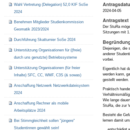
Antragsdat
Wahl Vertretung (Delegation) 52,0 KIF SoSe
2024-04-05
2024
Antragstext
Benehmen Mitglieder Studienkommission
Der StuRa möge 
Geomatik 2023/2024
Sitzungen mit 1
Durchführung Skatturnier SoSe 2024
Begründung
Diejenigen, die 
Unterstützung Organisationen für ((freie)
anderer Student
durch uns genutzte) Betriebssysteme
vorbei.
Unterstützung Organisationen (für freier
Eigentlich hat 
werden kann, ga
Inhalte) SFC, CC, WMF, C3S (& sowas)
gestellt werden.
Anschaffung Netzwerk Netzwerkdateisystem
Praktisch handel
2024
Verhältnismäßig
Wie lange dauer
Anschaffung Rechner als mobile
StuRa, die zur 
Arbeitsplätze 2024
Besteht die Gef
lernen damit um
Bei Stimmgleichheit sollen "jüngere"
Studentinnen gewählt sein!
… entschädigt w