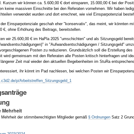
l. Kurzum wir können ca. 5.600,00 € dort einsparen, 15.000,00 € bei der Pos
en keine massiven Einschnitte bei den Referaten vornehmen. Wir haben ledigli
chteilen verwendet wurden und dort errechnet, wie viel Einsparpotenzial beste
der Einsparpotenziale geschah eher "konservativ", das meint, wir könnten m
00 €, ohne Erhöhung des Beitrags, bereitstellen.
n wir 25.600,00 € im HaPla 2025 "umschichten" und als Sitzungsgeld bereits
fwandsentschädigungen)" in "Aufwandsentschädigungen / Sitzungsgeld" umz
vorgeschlagenen Posten zu reduzieren. Grundsätzlich soll die Erstellung des
it wird gemeinsam mit den Referaten alle Posten kritisch hinterfragen und ide
längerer Zeit mal wieder den aktuellen Begebenheiten im StuRa entsprech
 interessiert, ihr könnt im Pad nachlesen, bei welchen Posten wir Einsparpote
d.c3d2.de/p/Arbeitstreffen_Sitzungsgeld_1
santräge
ung
e Mehrheit
 Mehrheit der stimmberechtigten Mitglieder gemäß
§ Ordnungen
Satz 2 Grund
g
enum 2023/2024