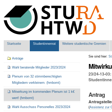
Benutzerspezifische
Werkzeuge
Sektionen
Startseite
Studentinnenrat
Weitere studentische Gremien
Navigation
Sie sind hier:
St
Anträge
Mitwirk
Wahl beratende Mitglieder 2023/2024
23/24-13-03
Plenum von 32 stimmberechtigten
Studentinne
Mitgliedern verkleinern. (hmbomt)
Mitwirkung im kommenden Plenum ist 1 k€
Antrag
wert! (hmbomt)
Antragstelle
Wahl Ausschuss Personelles 2023/2024
(
Assistenz zur 