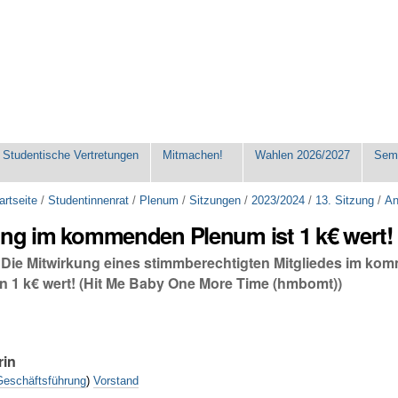
Studentische Vertretungen
Mitmachen!
Wahlen 2026/2027
Seme
artseite
/
Studentinnenrat
/
Plenum
/
Sitzungen
/
2023/2024
/
13. Sitzung
/
An
ung im kommenden Plenum ist 1 k€ wert
: Die Mitwirkung eines stimmberechtigten Mitgliedes im ko
n 1 k€ wert! (Hit Me Baby One More Time (hmbomt))
rin
Geschäftsführung
)
Vorstand