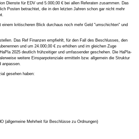
ition Dienste für EDV und 5.000,00 € bei allen Referaten zusammen. Das
ch Posten betrachtet, die in den letzten Jahren schon gar nicht mehr
ht.
it einem kritischeren Blick durchaus noch mehr Geld "umschichten" und
tellen. Das Ref Finanzen empfiehlt, für den Fall des Beschlusses, den
ubenennen und um 24.000,00 € zu erhöhen und im gleichen Zuge
 HaPla 2025 deutlich frühzeitiger und umfassender geschehen. Die HaPla-
alerweise weitere Einsparpotenziale ermitteln bzw. allgemein die Struktur
end anpassen.
nzial gesehen haben:
O (allgemeine Mehrheit für Beschlüsse zu Ordnungen)