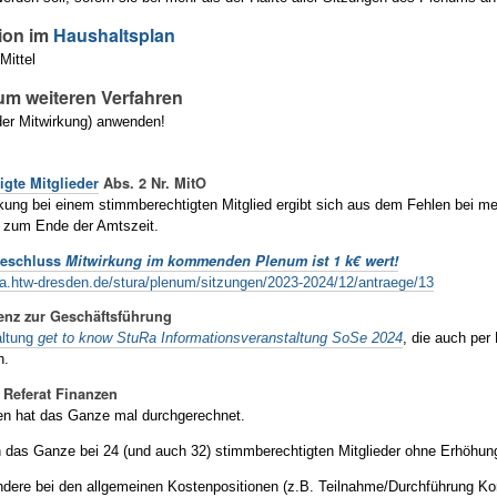
ion im
Haushaltsplan
Mittel
um weiteren Verfahren
der Mitwirkung) anwenden!
igte Mitglieder
Abs. 2 Nr. MitO
kung bei einem stimmberechtigten Mitglied ergibt sich aus dem Fehlen bei meh
 zum Ende der Amtszeit.
Beschluss
Mitwirkung im kommenden Plenum ist 1 k€ wert!
ra.htw-dresden.de/stura/plenum/sitzungen/2023-2024/12/antraege/13
enz zur Geschäftsführung
altung
get to know StuRa Informationsveranstaltung SoSe 2024
, die auch per
h.
Referat Finanzen
en hat das Ganze mal durchgerechnet.
en das Ganze bei 24 (und auch 32) stimmberechtigten Mitglieder ohne Erhöhun
ndere bei den allgemeinen Kostenpositionen (z.B. Teilnahme/Durchführung Ko