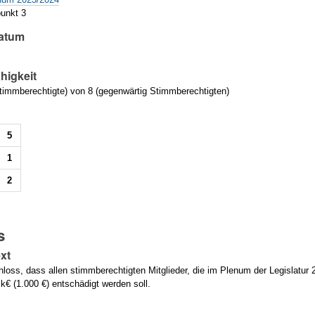
unkt 3
atum
higkeit
immberechtigte) von 8 (gegenwärtig Stimmberechtigten)
5
1
2
s
xt
loss, dass allen stimmberechtigten Mitglieder, die im Plenum der Legislatur
k€ (1.000 €) entschädigt werden soll.