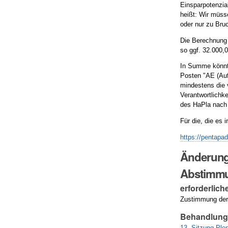
Einsparpotenzia
heißt: Wir müss
oder nur zu Bru
Die Berechnung 
so ggf. 32.000,
In Summe könnte
Posten "AE (Au
mindestens die 
Verantwortlichke
des HaPla nach 
Für die, die es
https://pentapa
Änderung
Abstimm
erforderlich
Zustimmung der
Behandlun
13. Sitzung Pl