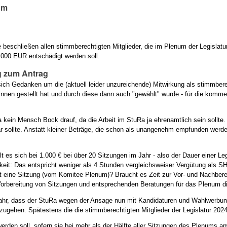
um
beschließen allen stimmberechtigten Mitglieder, die im Plenum der Legislatu
.000 EUR entschädigt werden soll.
 zum Antrag
sich Gedanken um die (aktuell leider unzureichende) Mitwirkung als stimmberech
innen gestellt hat und durch diese dann auch "gewählt" wurde - für die ko
da kein Mensch Bock drauf, da die Arbeit im StuRa ja ehrenamtlich sein soll
r sollte. Anstatt kleiner Beträge, die schon als unangenehm empfunden werde
t es sich bei 1.000 € bei über 20 Sitzungen im Jahr - also der Dauer einer Leg
keit: Das entspricht weniger als 4 Stunden vergleichsweiser Vergütung als S
t eine Sitzung (vom Komitee Plenum)? Braucht es Zeit zur Vor- und Nachbere
Vorbereitung von Sitzungen und entsprechenden Beratungen für das Plenum di
ahr, dass der StuRa wegen der Ansage nun mit Kandidaturen und Wahlwerbung f
zugehen. Spätestens die die stimmberechtigten Mitglieder der Legislatur 20
erden soll, sofern sie bei mehr als der Hälfte aller Sitzungen des Plenums 