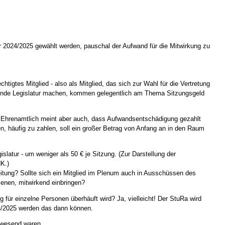
r 2024/2025 gewählt werden, pauschal der Aufwand für die Mitwirkung zu
tigtes Mitglied - also als Mitglied, das sich zur Wahl für die Vertretung
mmende Legislatur machen, kommen gelegentlich am Thema Sitzungsgeld
te. Ehrenamtlich meint aber auch, dass Aufwandsentschädigung gezahlt
n, häufig zu zahlen, soll ein großer Betrag von Anfang an in den Raum
islatur - um weniger als 50 € je Sitzung. (Zur Darstellung der
HK.)
itung? Sollte sich ein Mitglied im Plenum auch in Ausschüssen des
enen, mitwirkend einbringen?
ür einzelne Personen überhäuft wird? Ja, vielleicht! Der StuRa wird
24/2025 werden das dann können.
anwesend waren.