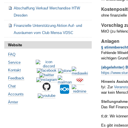
Kostenposit
Abschaffung Verkauf Merchandise HTW
Dresden
ohne finanzielle 
Vorschlag z
Finanzielle Unterstützung Aktion Auf- und
MitO (zu fehlen
Ausräumen vom Club Mensa VDSC
Anlagen
Website
§ stimmberecht
Fehlende Mitwir
FAQ
wichtigen Grund
Service
(abgelehnter) 
Kontakt
https://www.stu
Feedback
Hinweis Assist
Chat
fyi: Zur
Veranst
war kein Mensc
Accounts
Stellungnahme 
Ämter
Das Ref Finanz
tl;dr: Wir könn
Es gibt insbeso