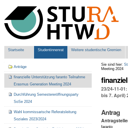
Benutzerspezifische
Werkzeuge
Sektionen
Startseite
Studentinnenrat
Weitere studentische Gremien
Navigation
Sie sind hier:
St
Anträge
Meeting 2024
finanzie
finanzielle Unterstützung faranto Teilnahme
Erasmus Generation Meeting 2024
23/24-11-01:
bis 7. April) 
Durchführung Semestereröffnungsparty
SoSe 2024
Antrag
Wahl kommissarische Referatsleitung
Soziales 2023/2024
Antragstelle
faranto