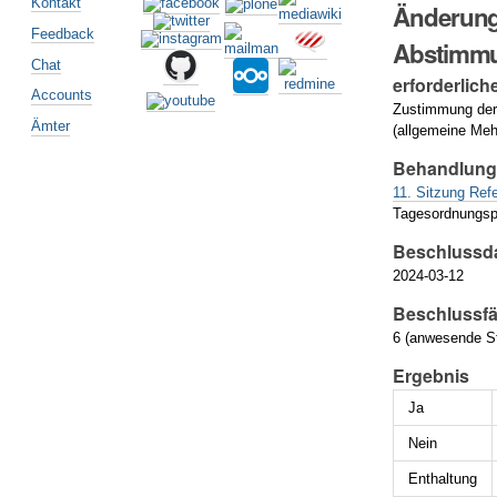
Kontakt
Änderung
Feedback
Abstimm
Chat
erforderlich
Accounts
Zustimmung der
Ämter
(allgemeine Meh
Behandlun
11. Sitzung Ref
Tagesordnungsp
Beschlussd
2024-03-12
Beschlussfä
6 (anwesende St
Ergebnis
Ja
Nein
Enthaltung