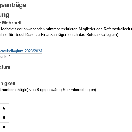
santräge
ung
e Mehrheit
 Mehrheit der anwesenden stimmberechtigten Mitglieder des Referatskolle
rheit für Beschlüsse zu Finanzanträgen durch das Referatskollegium)
g
eratskollegium 2023/2024
unkt 1
atum
higkeit
immberechtigte) von 8 (gegenwärtig Stimmberechtigten)
6
0
0