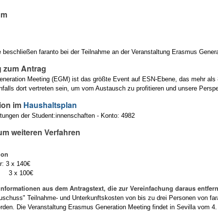
um
beschließen faranto bei der Teilnahme an der Veranstaltung Erasmus Genera
 zum Antrag
neration Meeting (EGM) ist das größte Event auf ESN-Ebene, das mehr als
nfalls dort vertreten sein, um vom Austausch zu profitieren und unsere Persp
ion im
Haushaltsplan
etungen der Student:innenschaften - Konto: 4982
um weiteren Verfahren
ion
: 3 x 140€
 3 x 100€
Informationen aus dem Antragstext, die zur Vereinfachung daraus entfer
Zuschuss" Teilnahme- und Unterkunftskosten von bis zu drei Personen von f
en. Die Veranstaltung Erasmus Generation Meeting findet in Sevilla vom 4. bi