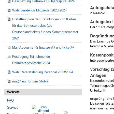
Beschaffung Getränke Frühjahrsputz 2024
Antragsdat
Wahl beratende Mitglieder 2023/2024
2024-02-28
Erstattung von der Erstellungen von Karten
Antragstext
für das Semesterticket (als
Der StuRa möge 
Deutschlandticket) für das Sommersemester
Begründung
2024
Das Erasmus Ge
faranto e.V. ebe
Mail-Accounts für finanzen@ und ticket@
Kostenposit
Festlegung Teilnehmende
Interessenvertr
Rektoratsgespräche 2024
Vorschlag z
Wahl Referatsleitung Personal 2023/2024
Anlagen
Kostenkalkulat
mat@ nur für den StuRa
Teilnahmegebühr
Unterkunft:
Website
ursprüngliche 
FAQ
Es sollen "als 
Service
übernommen werd