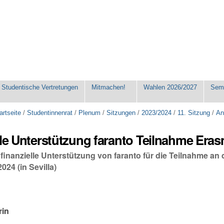
Studentische Vertretungen
Mitmachen!
Wahlen 2026/2027
Seme
artseite
/
Studentinnenrat
/
Plenum
/
Sitzungen
/
2023/2024
/
11. Sitzung
/
An
lle Unterstützung faranto Teilnahme Era
 finanzielle Unterstützung von faranto für die Teilnahme a
2024 (in Sevilla)
rin