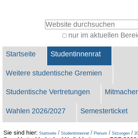
Benutzerspezifische
Werkzeuge
Website durchsuchen
nur im aktuellen Bere
Erweiterte
Sektionen
Suche…
Startseite
Studentinnenrat
Weitere studentische Gremien
Studentische Vertretungen
Mitmachen
Wahlen 2026/2027
Semesterticket
Sie sind hier:
/
/
/
/
Startseite
Studentinnenrat
Plenum
Sitzungen
2