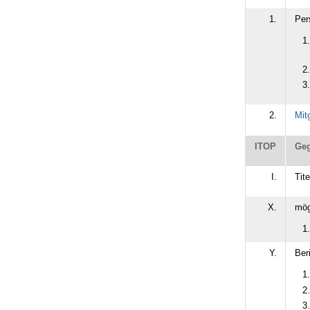
1.
Per
2.
Mit
ITOP
Geg
I.
Tit
X.
mög
Y.
Ber