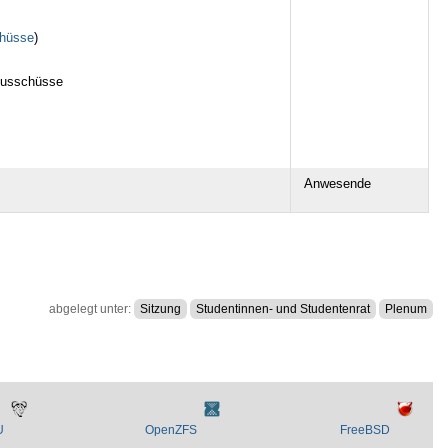
hüsse
)
usschüsse
Anwesende
abgelegt unter:
Sitzung
Studentinnen- und Studentenrat
Plenum
U
OpenZFS
FreeBSD