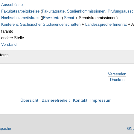
Ausschüsse
Fakultätsarbeitskreise
(
Fakultätsräte
,
Studienkommissionen
,
Prüfungsaussc
Hochschularbeitskreis
((
Erweiterter
)
Senat
+ Senatskommissionen)
Konferenz Sächsischer Studierendenschaften
+
LandessprecherInnenrat
+ A
faranto
andere Stelle
Vorstand
teres
Versenden
Drucken
Übersicht
Barrierefreiheit
Kontakt
Impressum
Apache
GN