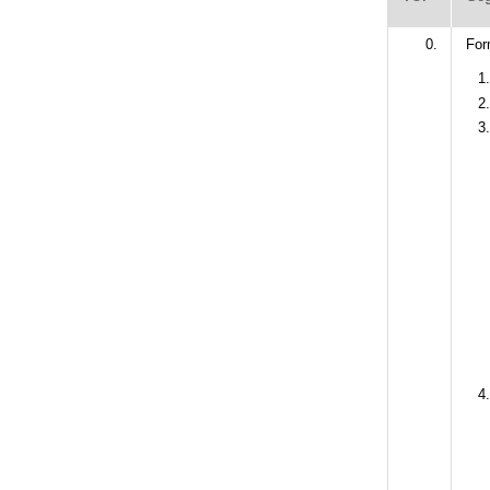
0.
For