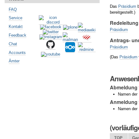
Das
Präsidium
b
FAQ
bereitgestellt.)
Service
Redeleitung
Kontakt
Präsidium
Feedback
Antrags- un
Chat
Präsidium
Accounts
(Das
Präsidium
Ämter
Anwesenh
Abmeldung
Namen der M
Anmeldung v
Namen der 
(vorläufi
TOP
Geg