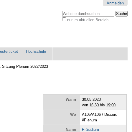
Anmelden
Website durchsuchen
nur im aktuellen Bereich
Erweiterte
Suche…
sterticket
Hochschule
. Sitzung Plenum 2022/2023
Wann
30.05.2023
von
16:30
bis
19:00
Wo
A105/A106 / Discord
#Plenum
Name
Präsidium