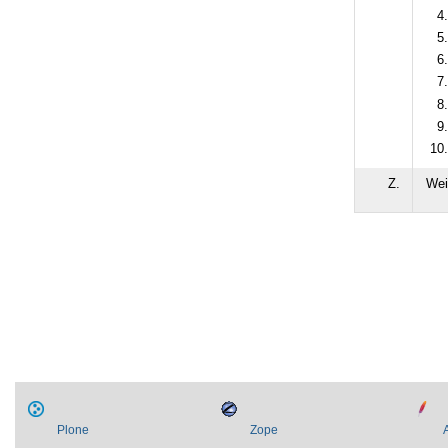
Z.
Wei
Artikelaktionen
Plone
Zope