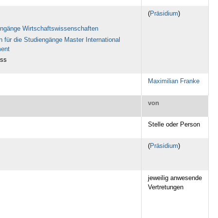
(
Präsidium
)
engänge Wirtschaftswissenschaften
 für die Studiengänge Master International
ment
ess
Maximilian Franke
von
Stelle oder Person
(
Präsidium
)
jeweilig anwesende
Vertretungen