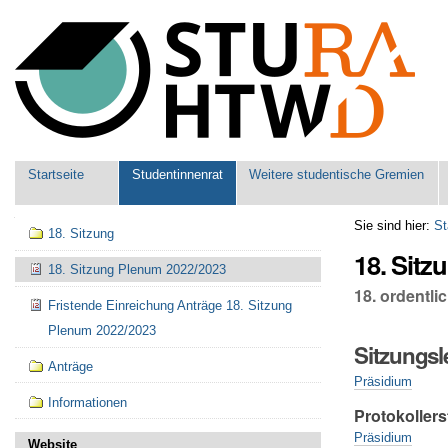
Benutzerspezifische
Werkzeuge
Sektionen
Startseite
Studentinnenrat
Weitere studentische Gremien
Navigation
Sie sind hier:
St
18. Sitzung
18. Sitz
18. Sitzung Plenum 2022/2023
18. ordentl
Fristende Einreichung Anträge 18. Sitzung
Plenum 2022/2023
Sitzungsl
Anträge
Präsidium
Informationen
Protokollers
Präsidium
Website