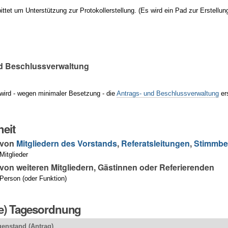
ittet um Unterstützung zur Protokollerstellung. (Es wird ein Pad zur Erstellun
d Beschlussverwaltung
wird - wegen minimaler Besetzung - die
Antrags- und Beschlussverwaltung
er
eit
 von
Mitgliedern des Vorstands
,
Referatsleitungen
,
Stimmbe
itglieder
on weiteren Mitgliedern, Gästinnen oder Referierenden
Person (oder Funktion)
ge) Tagesordnung
enstand (Antrag)