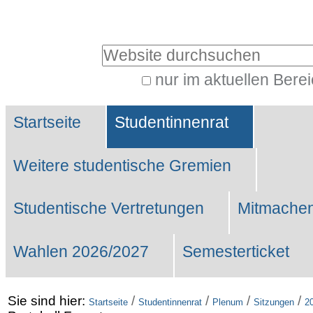
Benutzerspezifische
Werkzeuge
Website durchsuchen
nur im aktuellen Bere
Erweiterte
Sektionen
Suche…
Startseite
Studentinnenrat
Weitere studentische Gremien
Studentische Vertretungen
Mitmachen
Wahlen 2026/2027
Semesterticket
Sie sind hier:
/
/
/
/
Startseite
Studentinnenrat
Plenum
Sitzungen
2