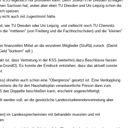
 KSS eigentlich nur profitieren kann. Beim StuRa HTW Dresden schlagen
nnen Sachsen hat, wobei aber eben TU Dresden und Uni Leipzig schon die
ich speisen.
 nicht auch mit zugestimmt hätte.
nd, wie TU Dresden oder Uni Leipzig, und vielleicht noch TU Chemnitz.
en die "mittleren" (von Freiberg und die Fachhochschulen) und die "kleinen"
en finanziellen Mittel an die einzelnen Mitglieder (StuRä) zurück. (Damit
eld "bunkern" will.)
t ist, dass Vertretung in der KSS
(weiterhin) dazu Beschlüsse fassen
Ra-GrundO). Es konnte der Eindruck entstehen, dass das aktuell sonste
st.
ss) ohnehin auch schon eine "Obergrenze" gesetzt ist. Eine Verdopplung
estens die für den Haushaltsplan verantwortliche Person dann zum
S das Doppelte beschließen kann, erscheint ungerechtfertigt.
hlt werden soll, an die gesetzliche Landesstudierendenvertretung aber
den) im Landessprecherinnen mit behandeln mussten und mit
en.