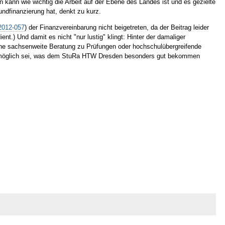
n kann wie wichtig die Arbeit auf der Ebene des Landes ist und es gezielte
ndfinanzierung hat, denkt zu kurz.
2012-057
) der Finanzvereinbarung nicht beigetreten, da der Beitrag leider
ient.) Und damit es nicht "nur lustig" klingt: Hinter der damaliger
ine sachsenweite Beratung zu Prüfungen oder hochschulübergreifende
en möglich sei, was dem StuRa HTW Dresden besonders gut bekommen