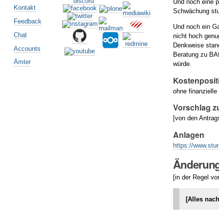
Und noch eine pe
Kontakt
Schwächung stud
Feedback
Und noch ein Ga
Chat
nicht hoch genug
Denkweise stand
Accounts
Beratung zu BA
Ämter
würde.
Kostenposit
ohne finanzielle 
Vorschlag z
[von den Antrag
Anlagen
https://www.stu
Änderung
[in der Regel v
[Alles nac