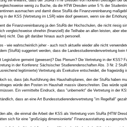
ng sei erwähnt, dass der StuRa HTW Dresden von höheren Beiträgen bei der
ergleichsweise wenig zu Buche, da die HTW Dresden unter 5 % der Studenti
udentinnen ausmachen und damit diese StuRä die Finanzvereinbarung maßgebl
ng in der KSS (Vertretung im LSR) wäre doof gewesen, wenn sie der Erhöhung
ient die Finanzvereinbarung ja den StuRä der Hochschulen, die nicht riesig si
ch vergleichsweise ohnehin (finanziell) die Teilhabe an allen leisten, aber eb
n) nicht. Das gilt darüber hinaus auch personell.
es - wie wahrscheinlich jeher - auch noch aktuelle wieder alle nicht verwendet
iedern (StuRä) suggeriert werden, dass die Landesstudierendenvertretung kein G
t Legislative gemeint (gewesen)? Das Plenum? Die Vertretung in der KSS? Fak
rtretung in der Konferenz Sächsischer Studierendenschaften Abs. 3 Nr. 2 Stu
ausreichend legitimierte) Vertretung als Exekutive entscheidet, die fragwürdig i
s doch so, dass (als Ausführung des Haushaltsplanes, den der StuRa haben mu
itrages würde den Posten im Haushalt massiv überschreiten. Das würde spät
müssen. Ein vermittelte Eindruck, dass "unbemerkt" die Vertretung in der KS
ständlich, dass an eine Art Bundesstudierendenvertretung "im Regelfall" geza
en alle, die einmal die Arbeit der KSS als Vertretung vom StuRa (HTW Dres
hätten sich für eine "großzügig dimensionierte" Finanzausstattung ausgesproch