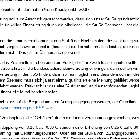
m Zweifelsfall" der mutmaßliche Knackpunkt. w00t?
erung soll zum Ausdruck gebracht werden, dass sich unser StuRa grundsätzlic
e freiwillige Finanzierung durch die Mitglieder - die StuRä Sachsens - hat d
ient die Finanzvereinbarung ja den StuRä der Hochschulen, die nicht riesig si
ch vergleichsweise ohnehin (finanziell) die Teilhabe an allen leisten, aber eb
n) nicht. Das gilt im Übrigen auch personell.
 das Personelle ist eben auch ein Punkt, der "im Zweifelsfalle" greifen soll
Arbeitskraft in die Landesstudierendenvertretung einbringen, dann sollten wi
Vertretung in der KSS finden, dann soll es möglich sein, dass dennoch mind
em Szenario muss sich ja erst einmal qualifiziert eine Meinung gebildet we
lehnt werden. Praktisch ist das eine "Aufklärung" an die nachfolgenden Legis
 finanzielle Mittel bereitzustellen.
och kurz auf die Begründung vom Antrag eingegangen werden, der Grundlage
inanzvereinbarung der KSS
war.
 "Verdopplung" der "Gebühren" durch die Finanzvereinbarung gesprochen, wes
rdopplung von 0,15 € auf 0,30 €, sondern einer Erhöhung von 0,25 € auf 0,30
raming" mit Gebühr ungebührlich. Oder lebt der StuRa von "Zwangsgebühren"