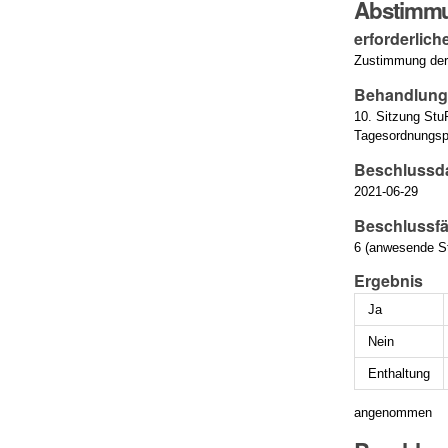
Abstimm
erforderlich
Zustimmung der
Behandlun
10. Sitzung St
Tagesordnungsp
Beschlussd
2021-06-29
Beschlussfä
6 (anwesende St
Ergebnis
Ja
Nein
Enthaltung
angenommen