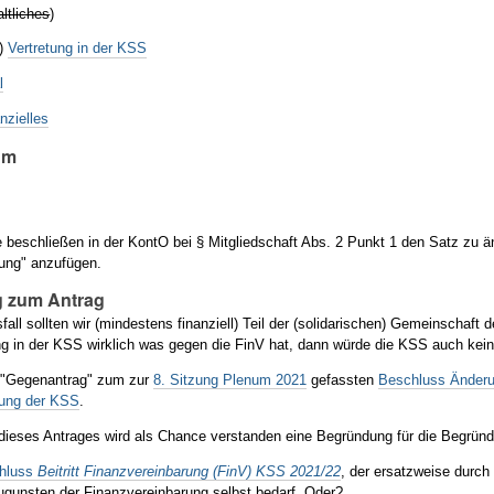
ltliches
)
)
Vertretung in der KSS
l
nzielles
um
beschließen in der KontO bei § Mitgliedschaft Abs. 2 Punkt 1 den Satz zu ände
ung" anzufügen.
 zum Antrag
lsfall sollten wir (mindestens finanziell) Teil der (solidarischen) Gemeinscha
ng in der KSS wirklich was gegen die FinV hat, dann würde die KSS auch ke
s "Gegenantrag" zum zur
8. Sitzung Plenum 2021
gefassten
Beschluss Änderun
rung der KSS
.
ieses Antrages wird als Chance verstanden eine Begründung für die Begründ
hluss
Beitritt Finanzvereinbarung (FinV) KSS 2021/22
, der ersatzweise dur
ugunsten der Finanzvereinbarung selbst bedarf. Oder?