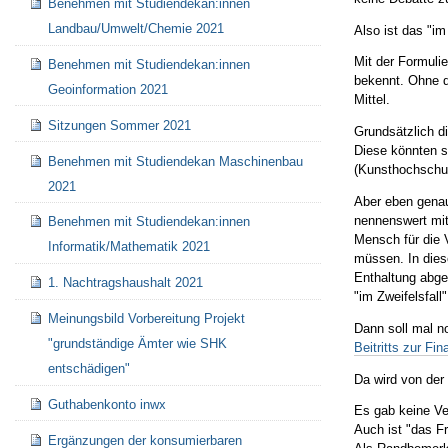
Benehmen mit Studiendekan:innen
Landbau/Umwelt/Chemie 2021
Also ist das "i
Mit der Formuli
Benehmen mit Studiendekan:innen
bekennt. Ohne di
Geoinformation 2021
Mittel.
Sitzungen Sommer 2021
Grundsätzlich d
Diese könnten si
Benehmen mit Studiendekan Maschinenbau
(Kunsthochschule
2021
Aber eben genau
nennenswert mit 
Benehmen mit Studiendekan:innen
Mensch für die 
Informatik/Mathematik 2021
müssen. In dies
Enthaltung abge
1. Nachtragshaushalt 2021
"im Zweifelsfall"
Meinungsbild Vorbereitung Projekt
Dann soll mal n
"grundständige Ämter wie SHK
Beitritts zur F
entschädigen"
Da wird von der
Guthabenkonto inwx
Es gab keine Ve
Auch ist "das F
Ergänzungen der konsumierbaren