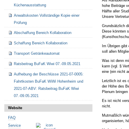
Als Randbemerku
Küchenausstattung
hohe Beiträge v
Hälfte aller St
Anwaltskosten Vollständige Kopie einer
Unsere Vertretu
Prüfung
Grundsätzlich d
Diese könnten si
Abschaffung Bereich Kollaboration
(Kunsthochschule
Schaffung Bereich Kollaboration
Im Übrigen gibt 
soll allen Mitgl
Transport Getränkeautomat
Was ist denn mi
Ratsbeitrag BuFaK Wiwi 07.-09.05.2021
kann (vgl. § Ve
eine (ein nicht 
Aufhebung der Beschlüsse 2021-07-0005:
Letztlich ist e
Fahrtkosten BuFaK WiWi Hohenheim und
der Höhe des Be
2021-07-ABV: Ratsbeitrag BuFaK Wiwi
Plenum bringen 
07.-09.05.2021
Es ist nicht ver
nicht.
Website
Mutmaßlich würd
FAQ
organisierten, 
Service