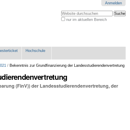
Anmelden
Website durchsuchen
nur im aktuellen Bereich
Erweiterte
Suche…
sterticket
Hochschule
2021
/
Bekenntnis zur Grundfinanzierung der Landesstudierendenvertretung
udierendenvertretung
barung (FinV)) der Landesstudierendenvertretung, der