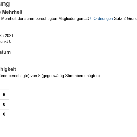
ung
e Mehrheit
 Mehrheit der stimmberechtigten Mitglieder gemäß
§ Ordnungen
Satz 2 Grund
g
uRa 2021
unkt 8
atum
higkeit
immberechtigte) von 8 (gegenwärtig Stimmberechtigten)
6
0
0