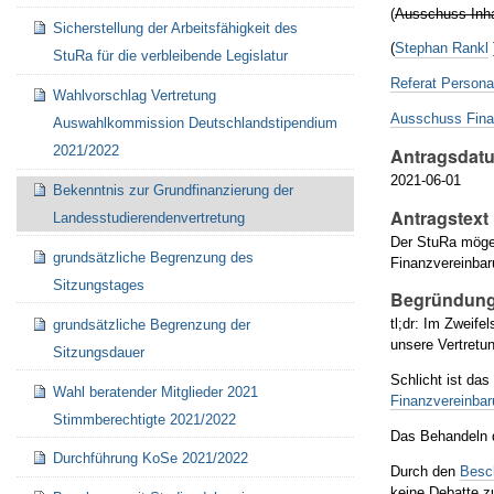
(
Ausschuss Inha
Sicherstellung der Arbeitsfähigkeit des
(
Stephan Rankl
StuRa für die verbleibende Legislatur
Referat Persona
Wahlvorschlag Vertretung
Ausschuss Fina
Auswahlkommission Deutschlandstipendium
2021/2022
Antragsdat
2021-06-01
Bekenntnis zur Grundfinanzierung der
Antragstext
Landesstudierendenvertretung
Der StuRa möge 
grundsätzliche Begrenzung des
Finanzvereinbar
Sitzungstages
Begründung
tl;dr: Im Zweife
grundsätzliche Begrenzung der
unsere Vertretu
Sitzungsdauer
Schlicht ist da
Wahl beratender Mitglieder 2021
Finanzvereinba
Stimmberechtigte 2021/2022
Das Behandeln d
Durchführung KoSe 2021/2022
Durch den
Besc
keine Debatte z