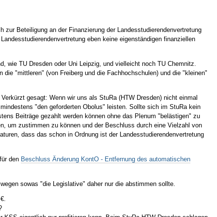
h zur Beteiligung an der Finanzierung der Landesstudierendenvertretung
ie Landesstudierendenvertretung eben keine eigenständigen finanziellen
nd, wie TU Dresden oder Uni Leipzig, und vielleicht noch TU Chemnitz.
en die "mittleren" (von Freiberg und die Fachhochschulen) und die "kleinen"
te. Verkürzt gesagt: Wenn wir uns als StuRa (HTW Dresden) nicht einmal
r mindestens "den geforderten Obolus" leisten. Sollte sich im StuRa kein
estens Beiträge gezahlt werden können ohne das Plenum "belästigen" zu
rden, um zustimmen zu können und der Beschluss durch eine Vielzahl von
laturen, dass das schon in Ordnung ist der Landesstudierendenvertretung
 für den
Beschluss Änderung KontO - Entfernung des automatischen
wegen sowas "die Legislative" daher nur die abstimmen sollte.
 €.
?