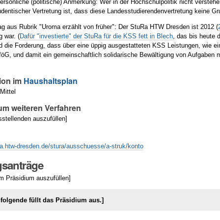
rsönliche (politische) Anmerkung: Wer in der Hochschulpolitik nicht verstehe
entischer Vertretung ist, dass diese Landesstudierendenvertretung keine Gru
g aus Rubrik "Uroma erzählt von früher": Der StuRa HTW Dresden ist 2012 (
 war. (
Dafür "investierte" der StuRa für die KSS fett in Blech
, das bis heute d
 die Forderung, dass über eine üppig ausgestatteten KSS Leistungen, wie e
föG, und damit ein gemeinschaftlich solidarische Bewältigung von Aufgab
ion im
Haushaltsplan
Mittel
um weiteren Verfahren
sstellenden auszufüllen]
ra.htw-dresden.de/stura/ausschuesse/a-struk/konto
santräge
om Präsidium auszufüllen]
hfolgende füllt das Präsidium aus.]