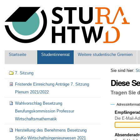
Benutzerspezifische
Werkzeuge
Sektionen
Startseite
Studentinnenrat
Weitere studentische Gremien
Navigation
Sie sind hier:
St
7. Sitzung
Diese S
Fristende Einreichung Anträge 7. Sitzung
Tragen Sie 
Plenum 2021/2022
Wahlvorschlag Besetzung
Adressinformat
Berufungskommission Professur
Empfängeradr
Die E-Mail-Ad
Wirtschaftsmathematik
Herstellung des Benehmens Besetzung
Absenderadr
StuKo Wirtschaftsingenieurwesen 2021