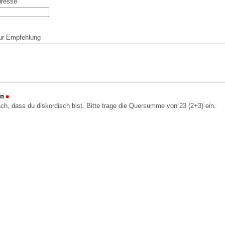
dresse
ur Empfehlung
on
(Erforderlich)
ach, dass du diskordisch bist. Bitte trage die Quersumme von 23 (2+3) ein.