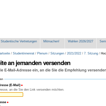
Studentische Vertretungen
Mitmachen!
Wahlen 2026/2027
Seme
artseite
/
Studentinnenrat
/
Plenum
/
Sitzungen
/
2021/2022
/
7. Sitzung
/
Hoc
eite an jemanden versenden
die E-Mail-Adresse ein, an die Sie die Empfehlung versende
ion
esse (E-Mail)
(Erforderlich)
resse, an die Sie den Link versenden möchten.
esse
(Erforderlich)