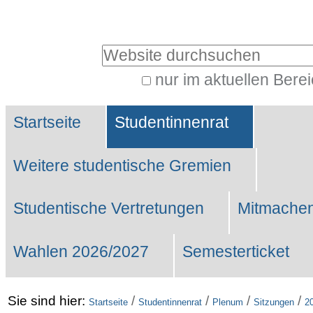
Benutzerspezifische
Werkzeuge
Website durchsuchen
nur im aktuellen Bere
Erweiterte
Sektionen
Suche…
Startseite
Studentinnenrat
Weitere studentische Gremien
Studentische Vertretungen
Mitmachen
Wahlen 2026/2027
Semesterticket
Sie sind hier:
/
/
/
/
Startseite
Studentinnenrat
Plenum
Sitzungen
2