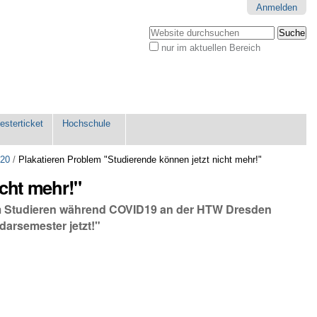
Anmelden
Website durchsuchen
nur im aktuellen Bereich
Erweiterte
Suche…
sterticket
Hochschule
020
/
Plakatieren Problem "Studierende können jetzt nicht mehr!"
icht mehr!"
eim Studieren während COVID19 an der HTW Dresden
idarsemester jetzt!"