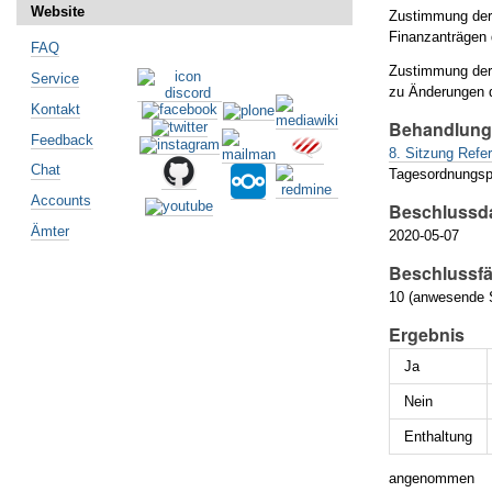
Website
Zustimmung der
Finanzanträgen 
FAQ
Zustimmung der
Service
zu Änderungen d
Kontakt
Behandlun
Feedback
8. Sitzung Refe
Chat
Tagesordnungsp
Accounts
Beschlussd
Ämter
2020-05-07
Beschlussfä
10 (anwesende S
Ergebnis
Ja
Nein
Enthaltung
angenommen