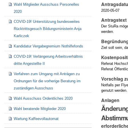
Antragsdat
Wahl Mitglieder Ausschuss Personelles
2020-05-07
2020
Antragstext
COVID-19! Unterstützung bundesweites
Der StuRa möge 
Rücktrittsgesuch Bildungsministerin Anja
werden.
Karliczek
Begründung
Kandidatur Vergabegremium Nothilfefonds
Ziel soll sein,
Kostenposit
COVID-19! Verlängerung Arbeitsverhältnis
Referat Hochsch
dritte Angestellte II
Referat Öffentli
Verfahren zum Umgang mit Anträgen zu
Vorschlag z
Ordnungen für die vorherige Beratung im
Notfalls per Fl
zuständigen Ausschuss
genutzt werden.
Wahl Ausschuss Ordentliches 2020
Anlagen
Änderung
Wahl beratende Mitglieder 2020
Abstimm
Wartung Kaffeevollautomat
erforderlich