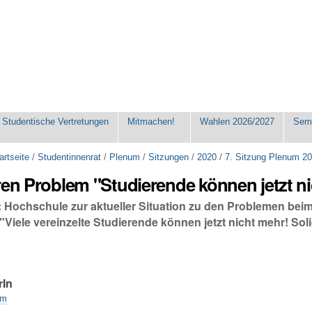
Studentische Vertretungen
Mitmachen!
Wahlen 2026/2027
Seme
artseite
/
Studentinnenrat
/
Plenum
/
Sitzungen
/
2020
/
7. Sitzung Plenum 2
ren Problem "Studierende können jetzt n
: Hochschule zur aktueller Situation zu den Problemen b
 "Viele vereinzelte Studierende können jetzt nicht mehr! Sol
rIn
um