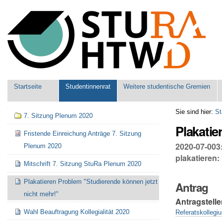
Benutzerspezifische
Werkzeuge
Sektionen
Startseite
Studentinnenrat
Weitere studentische Gremien
Navigation
Sie sind hier:
St
7. Sitzung Plenum 2020
Plakatie
Fristende Einreichung Anträge 7. Sitzung
2020-07-003
Plenum 2020
plakatieren:
Mitschrift 7. Sitzung StuRa Plenum 2020
Plakatieren Problem "Studierende können jetzt
Antrag
nicht mehr!"
Antragstelle
Wahl Beauftragung Kollegialität 2020
Referatskollegi