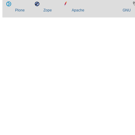
Plone
Zope
Apache
GNU