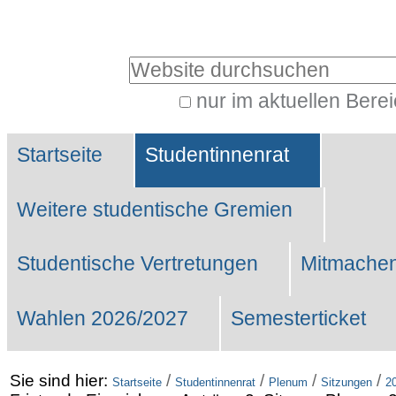
Benutzerspezifische
Werkzeuge
Website durchsuchen
nur im aktuellen Bere
Erweiterte
Sektionen
Suche…
Startseite
Studentinnenrat
Weitere studentische Gremien
Studentische Vertretungen
Mitmachen
Wahlen 2026/2027
Semesterticket
Sie sind hier:
/
/
/
/
Startseite
Studentinnenrat
Plenum
Sitzungen
2